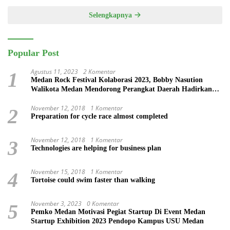
Selengkapnya
Popular Post
Agustus 11, 2023
2 Komentar
1
Medan Rock Festival Kolaborasi 2023, Bobby Nasution
Walikota Medan Mendorong Perangkat Daerah Hadirkan
Calender Of Event ( COE )
November 12, 2018
1 Komentar
2
Preparation for cycle race almost completed
November 12, 2018
1 Komentar
3
Technologies are helping for business plan
November 15, 2018
1 Komentar
4
Tortoise could swim faster than walking
November 3, 2023
0 Komentar
5
Pemko Medan Motivasi Pegiat Startup Di Event Medan
Startup Exhibition 2023 Pendopo Kampus USU Medan