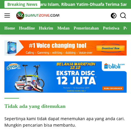
Langsung
gi di Tahun Baru Islam, Ribuan Yatim-Dhuafa Terima Santunan da
Breaking News
ke
konten
Home
Headline
Hukrim
Medan
Pemerintahan
Peristiwa
Polr
Tidak ada yang ditemukan
Sepertinya kami tidak dapat menemukan apa yang anda cari.
Mungkin pencarian bisa membantu.