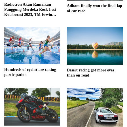
Radiotron Akan Ramaikan
Adham finally won the final lap
Panggung Merdeka Rock Fest
of car race
Kolaborasi 2023, TM Erwin
Kembali Isi Vocal
Hundreds of cyclist are taking
Desert racing got more eyes
participation
than on road