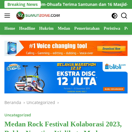
Langsung
tim-Dhuafa Terima Santunan dan 16 Masjid-Mushola Direhabilitas
Breaking News
ke
konten
Home
Headline
Hukrim
Medan
Pemerintahan
Peristiwa
Polr
Beranda
Uncategorized
Uncategorized
Medan Rock Festival Kolaborasi 2023,