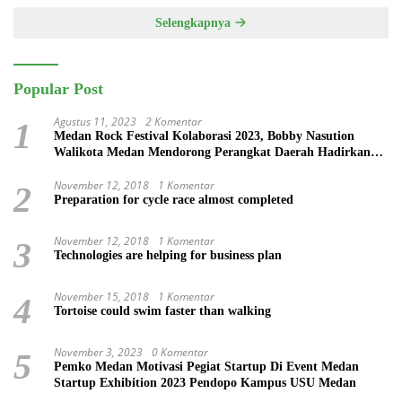
Selengkapnya
Popular Post
Agustus 11, 2023
2 Komentar
1
Medan Rock Festival Kolaborasi 2023, Bobby Nasution
Walikota Medan Mendorong Perangkat Daerah Hadirkan
Calender Of Event ( COE )
November 12, 2018
1 Komentar
2
Preparation for cycle race almost completed
November 12, 2018
1 Komentar
3
Technologies are helping for business plan
November 15, 2018
1 Komentar
4
Tortoise could swim faster than walking
November 3, 2023
0 Komentar
5
Pemko Medan Motivasi Pegiat Startup Di Event Medan
Startup Exhibition 2023 Pendopo Kampus USU Medan