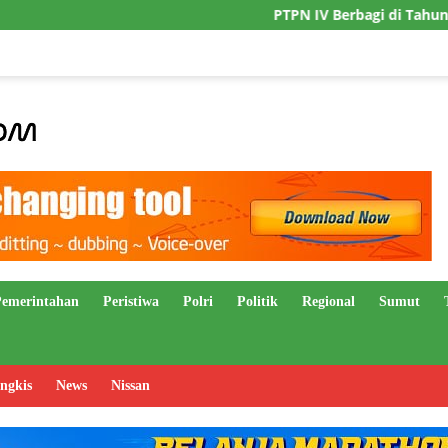
PTPN IV Berbagi di Tahun Baru Islam, 
Pemerintahan
Peristiwa
Polri
Politik
Regional
Sumut
ngkis
News
Nissan