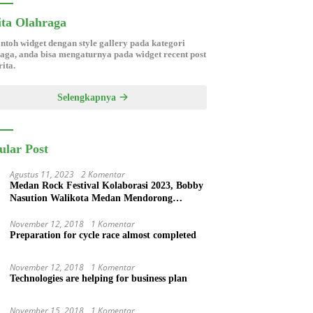
ita Olahraga
ontoh widget dengan style gallery pada kategori
aga, anda bisa mengaturnya pada widget recent post
ita.
Selengkapnya
ular Post
Agustus 11, 2023
2 Komentar
Medan Rock Festival Kolaborasi 2023, Bobby
Nasution Walikota Medan Mendorong
Perangkat Daerah Hadirkan Calender Of
Event ( COE )
November 12, 2018
1 Komentar
Preparation for cycle race almost completed
November 12, 2018
1 Komentar
Technologies are helping for business plan
November 15, 2018
1 Komentar