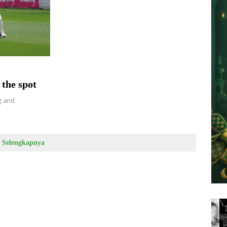
 the spot
g and
Selengkapnya