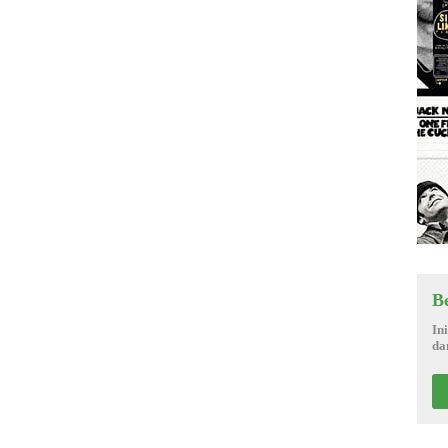
B
In
da