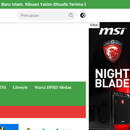
Ribuan Yatim-Dhuafa Terima Santunan dan 16 Masjid-Mushola Dire
tutup
TNI
Lifestyle
Warta DPRD Medan