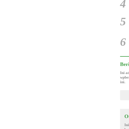
4
5
6
Ber
Ini a
wpber
ini.
O
In