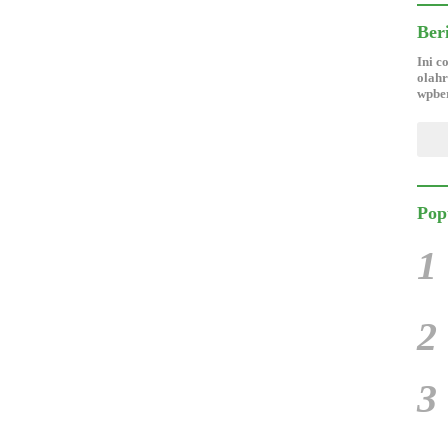
Ber
Ini c
olahr
wpber
Pop
1
2
3