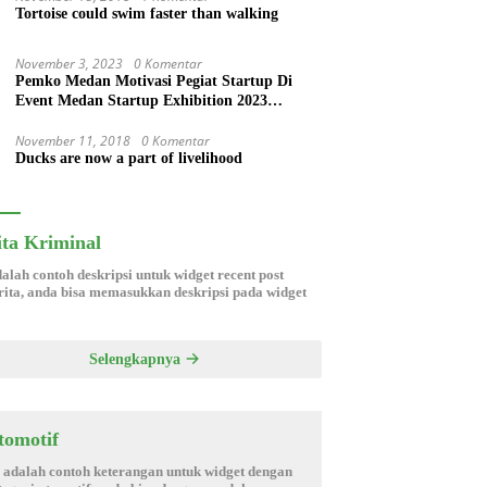
Tortoise could swim faster than walking
November 3, 2023
0 Komentar
Pemko Medan Motivasi Pegiat Startup Di
Event Medan Startup Exhibition 2023
Pendopo Kampus USU Medan
November 11, 2018
0 Komentar
Ducks are now a part of livelihood
ita Kriminal
dalah contoh deskripsi untuk widget recent post
ita, anda bisa memasukkan deskripsi pada widget
Selengkapnya
tomotif
i adalah contoh keterangan untuk widget dengan