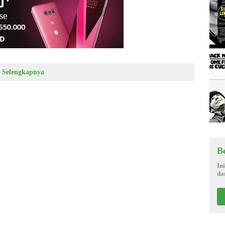
Selengkapnya
B
In
da