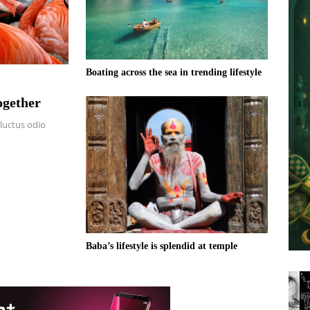
Boating across the sea in trending lifestyle
ogether
 luctus odio
Baba’s lifestyle is splendid at temple