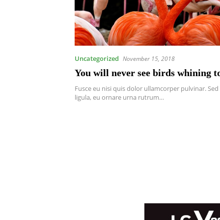
Uncategorized
November 15, 2018
You will never see birds whining t
Fusce eu nisi quis dolor ullamcorper pulvinar. Sed
ligula, eu ornare urna rutrum…