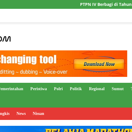
PTPN IV Berbagi di Tahun Baru Islam,
Pemerintahan
Peristiwa
Polri
Politik
Regional
Sumut
ngkis
News
Nissan