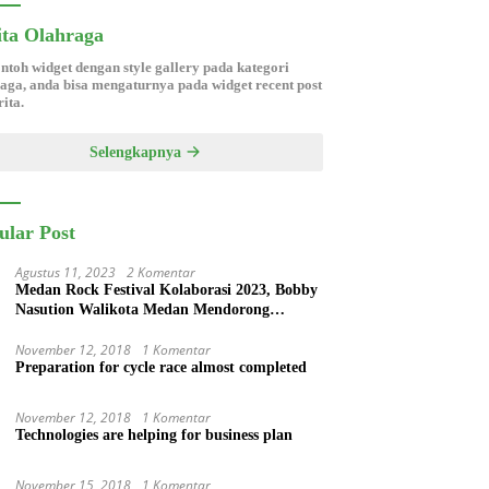
ita Olahraga
ontoh widget dengan style gallery pada kategori
aga, anda bisa mengaturnya pada widget recent post
ita.
Selengkapnya
ular Post
Agustus 11, 2023
2 Komentar
Medan Rock Festival Kolaborasi 2023, Bobby
Nasution Walikota Medan Mendorong
Perangkat Daerah Hadirkan Calender Of
Event ( COE )
November 12, 2018
1 Komentar
Preparation for cycle race almost completed
November 12, 2018
1 Komentar
Technologies are helping for business plan
November 15, 2018
1 Komentar