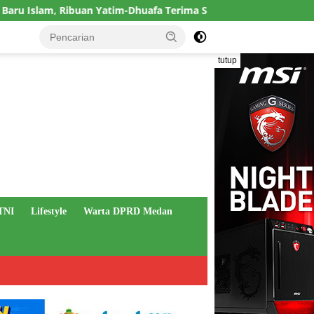
 Ribuan Yatim-Dhuafa Terima Santunan dan 16 Masjid-Mushola Dir
tutup
TNI
Lifestyle
Warta DPRD Medan