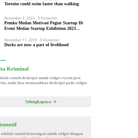
Tortoise could swim faster than walking
November 3, 2023
0 Komentar
Pemko Medan Motivasi Pegiat Startup Di
Event Medan Startup Exhibition 2023
Pendopo Kampus USU Medan
November 11, 2018
0 Komentar
Ducks are now a part of livelihood
ita Kriminal
dalah contoh deskripsi untuk widget recent post
ita, anda bisa memasukkan deskripsi pada widget
Selengkapnya
tomotif
i adalah contoh keterangan untuk widget dengan