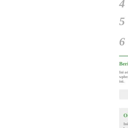
4
5
6
Ber
Ini a
wpber
ini.
O
In