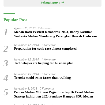
Selengkapnya
Popular Post
Agustus 11, 2023
2 Komentar
1
Medan Rock Festival Kolaborasi 2023, Bobby Nasution
Walikota Medan Mendorong Perangkat Daerah Hadirkan
Calender Of Event ( COE )
November 12, 2018
1 Komentar
2
Preparation for cycle race almost completed
November 12, 2018
1 Komentar
3
Technologies are helping for business plan
November 15, 2018
1 Komentar
4
Tortoise could swim faster than walking
November 3, 2023
0 Komentar
5
Pemko Medan Motivasi Pegiat Startup Di Event Medan
Startup Exhibition 2023 Pendopo Kampus USU Medan