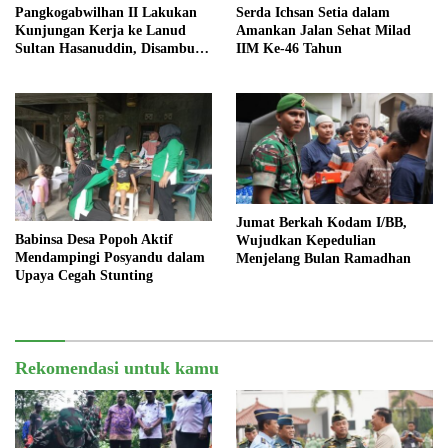
Pangkogabwilhan II Lakukan
Serda Ichsan Setia dalam
Kunjungan Kerja ke Lanud
Amankan Jalan Sehat Milad
Sultan Hasanuddin, Disambut
IIM Ke-46 Tahun
Langsung oleh Danlanud
Jumat Berkah Kodam I/BB,
Babinsa Desa Popoh Aktif
Wujudkan Kepedulian
Mendampingi Posyandu dalam
Menjelang Bulan Ramadhan
Upaya Cegah Stunting
Rekomendasi untuk kamu