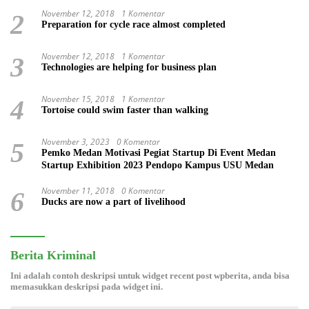
Calender Of Event ( COE )
November 12, 2018
1 Komentar
2
Preparation for cycle race almost completed
November 12, 2018
1 Komentar
3
Technologies are helping for business plan
November 15, 2018
1 Komentar
4
Tortoise could swim faster than walking
November 3, 2023
0 Komentar
5
Pemko Medan Motivasi Pegiat Startup Di Event Medan
Startup Exhibition 2023 Pendopo Kampus USU Medan
November 11, 2018
0 Komentar
6
Ducks are now a part of livelihood
Berita Kriminal
Ini adalah contoh deskripsi untuk widget recent post wpberita, anda bisa
memasukkan deskripsi pada widget ini.