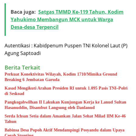
Baca juga:
Satgas TMMD Ke-119 Tahun, Kodim
Yahukimo Membangun MCK untuk Warga
Desa-desa Terpencil
Autentikasi : Kabidpenum Puspen TNI Kolonel Laut (P)
Agung Saptoadi
Berita Terkait
Perkuat Konektivitas Wilayah, Kodim 1710/Mimika Ground
Breaking 6 Jembatan Garuda
Kasad Mengikuti Arahan Presiden RI untuk 1.095 Pasis TNI–Polri
di Seskoad
Pangkogabwilhan II Lakukan Kunjungan Kerja ke Lanud Sultan
Hasanuddin, Disambut Langsung oleh Danlanud
Serda Ichsan Setia dalam Amankan Jalan Sehat Milad IIM Ke-46
Tahun
Babinsa Desa Popoh Aktif Mendampingi Posyandu dalam Upaya
Cegah Stunting