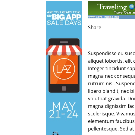
Share
Suspendisse eu susci
aliquet lobortis, eli
Integer tincidunt sa
magna nec consequat.
rutrum nisi. Suspend
libero blandit, nec b
volutpat gravida. Do
magna dignissim faci
scelerisque. Vivamus
elementum faucibus.
pellentesque. Sed at 