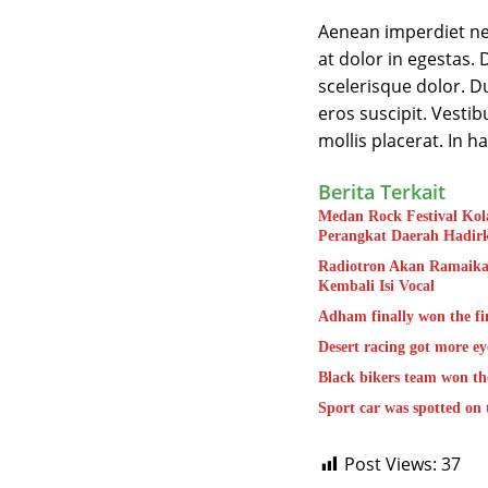
Aenean imperdiet ne
at dolor in egestas. 
scelerisque dolor. D
eros suscipit. Vestib
mollis placerat. In h
Berita Terkait
Medan Rock Festival Kol
Perangkat Daerah Hadirk
Radiotron Akan Ramaika
Kembali Isi Vocal
Adham finally won the fin
Desert racing got more ey
Black bikers team won th
Sport car was spotted on 
Post Views:
37