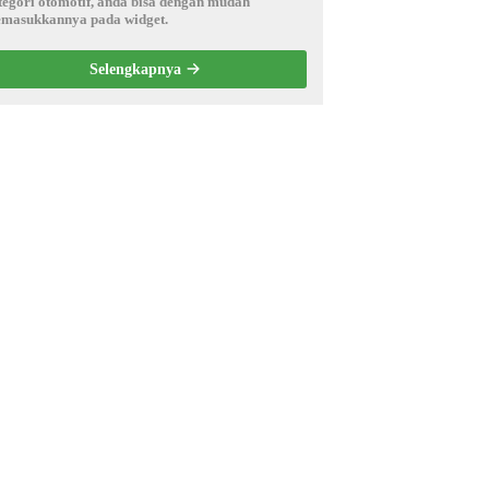
tegori otomotif, anda bisa dengan mudah
masukkannya pada widget.
Selengkapnya