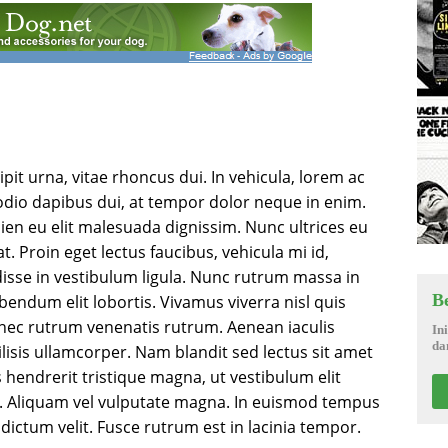
pit urna, vitae rhoncus dui. In vehicula, lorem ac
t odio dapibus dui, at tempor dolor neque in enim.
pien eu elit malesuada dignissim. Nunc ultrices eu
 Proin eget lectus faucibus, vehicula mi id,
isse in vestibulum ligula. Nunc rutrum massa in
B
ibendum elit lobortis. Vivamus viverra nisl quis
nec rutrum venenatis rutrum. Aenean iaculis
In
da
lisis ullamcorper. Nam blandit sed lectus sit amet
 hendrerit tristique magna, ut vestibulum elit
 Aliquam vel vulputate magna. In euismod tempus
dictum velit. Fusce rutrum est in lacinia tempor.