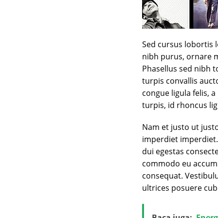
Sed cursus lobortis 
nibh purus, ornare m
Phasellus sed nibh to
turpis convallis auct
congue ligula felis,
turpis, id rhoncus lig
Nam et justo ut justo
imperdiet imperdiet. 
dui egestas consecte
commodo eu accumsa
consequat. Vestibulu
ultrices posuere cubi
Baca juga:
Energ