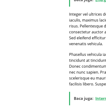
Integer vel ultrices
iaculis, maximus lac
risus. Pellentesque 
consectetur auctor 
Sed eleifend efficitu
venenatis vehicula.
Phasellus vehicula iac
tincidunt at tincidu
Donec condimentum m
nec nunc sapien. Pra
scelerisque eu mauris
facilisis libero. Sus
Baca juga:
Inter