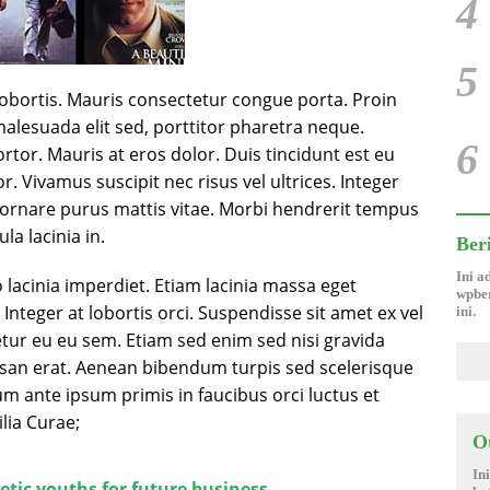
4
5
lobortis. Mauris consectetur congue porta. Proin
alesuada elit sed, porttitor pharetra neque.
6
rtor. Mauris at eros dolor. Duis tincidunt est eu
or. Vivamus suscipit nec risus vel ultrices. Integer
 a ornare purus mattis vitae. Morbi hendrerit tempus
ula lacinia in.
Ber
Ini a
 lacinia imperdiet. Etiam lacinia massa eget
wpber
Integer at lobortis orci. Suspendisse sit amet ex vel
ini.
tur eu eu sem. Etiam sed enim sed nisi gravida
n erat. Aenean bibendum turpis sed scelerisque
m ante ipsum primis in faucibus orci luctus et
lia Curae;
O
In
etic youths for future business