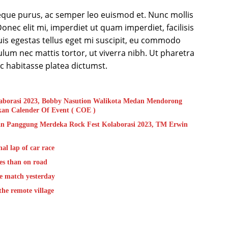
que purus, ac semper leo euismod et. Nunc mollis
Donec elit mi, imperdiet ut quam imperdiet, facilisis
uis egestas tellus eget mi suscipit, eu commodo
ulum nec mattis tortor, ut viverra nibh. Ut pharetra
ac habitasse platea dictumst.
aborasi 2023, Bobby Nasution Walikota Medan Mendorong
an Calender Of Event ( COE )
n Panggung Merdeka Rock Fest Kolaborasi 2023, TM Erwin
al lap of car race
es than on road
e match yesterday
the remote village