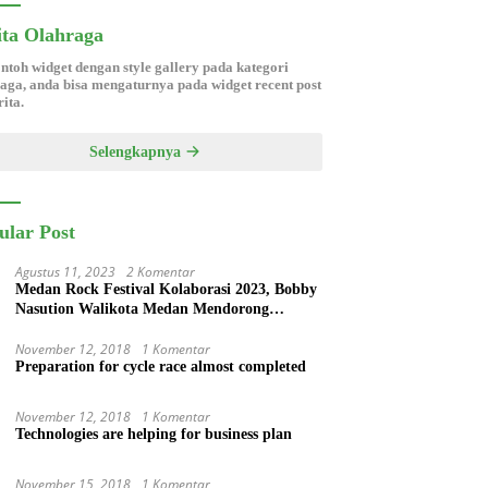
ita Olahraga
ontoh widget dengan style gallery pada kategori
aga, anda bisa mengaturnya pada widget recent post
ita.
Selengkapnya
ular Post
Agustus 11, 2023
2 Komentar
Medan Rock Festival Kolaborasi 2023, Bobby
Nasution Walikota Medan Mendorong
Perangkat Daerah Hadirkan Calender Of
Event ( COE )
November 12, 2018
1 Komentar
Preparation for cycle race almost completed
November 12, 2018
1 Komentar
Technologies are helping for business plan
November 15, 2018
1 Komentar