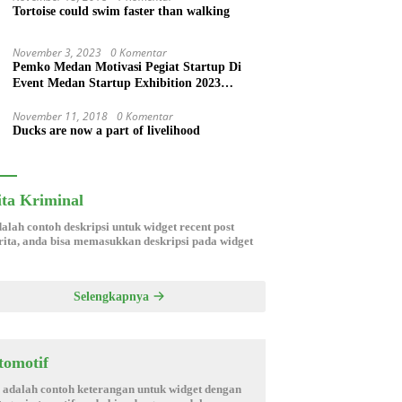
Tortoise could swim faster than walking
November 3, 2023
0 Komentar
Pemko Medan Motivasi Pegiat Startup Di
Event Medan Startup Exhibition 2023
Pendopo Kampus USU Medan
November 11, 2018
0 Komentar
Ducks are now a part of livelihood
ita Kriminal
dalah contoh deskripsi untuk widget recent post
ita, anda bisa memasukkan deskripsi pada widget
Selengkapnya
tomotif
i adalah contoh keterangan untuk widget dengan