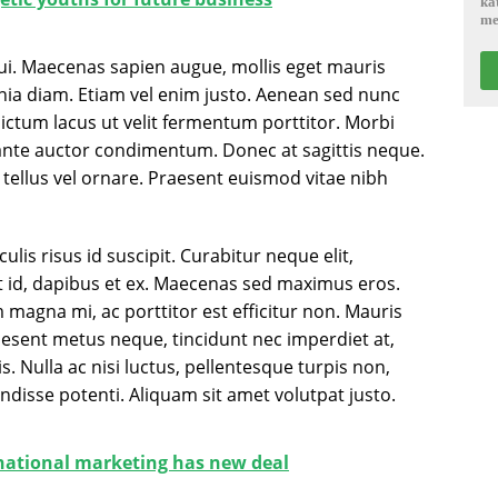
ka
me
 dui. Maecenas sapien augue, mollis eget mauris
inia diam. Etiam vel enim justo. Aenean sed nunc
dictum lacus ut velit fermentum porttitor. Morbi
ante auctor condimentum. Donec at sagittis neque.
r tellus vel ornare. Praesent euismod vitae nibh
ulis risus id suscipit. Curabitur neque elit,
nt id, dapibus et ex. Maecenas sed maximus eros.
agna mi, ac porttitor est efficitur non. Mauris
esent metus neque, tincidunt nec imperdiet at,
. Nulla ac nisi luctus, pellentesque turpis non,
pendisse potenti. Aliquam sit amet volutpat justo.
national marketing has new deal