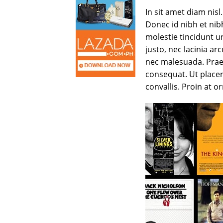
In sit amet diam nisl
Donec id nibh et nib
molestie tincidunt 
justo, nec lacinia a
nec malesuada. Praes
consequat. Ut placer
convallis. Proin at or