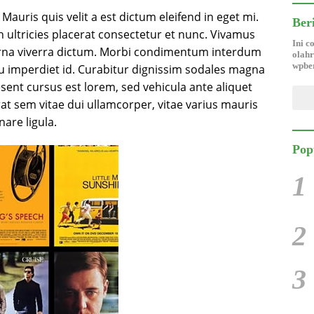
. Mauris quis velit a est dictum eleifend in eget mi.
Ber
h ultricies placerat consectetur et nunc. Vivamus
Ini c
urna viverra dictum. Morbi condimentum interdum
olahr
wpber
rcu imperdiet id. Curabitur dignissim sodales magna
ent cursus est lorem, sed vehicula ante aliquet
at sem vitae dui ullamcorper, vitae varius mauris
nare ligula.
Pop
1
2
3