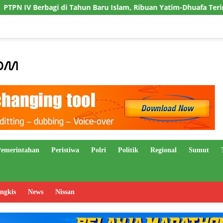
Baru Islam, Ribuan Yatim-Dhuafa Terima Santunan dan 16 Masjid
Pemerintahan
Peristiwa
Polri
Politik
Regional
Sumut
ngkis
News
Nissan